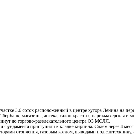
м участке 3,6 соток расположенный в центре хутора Ленина на п
берБанк, магазины, аптека, салон красоты, парикмахерская и мн
минут до торгово-развлекательного центра ОЗ МОЛЛ.
ии фундамента приступили к кладке кирпича. Сдаем через 4 меся
орами отопления, газовым котлом, выводами под сантехкнику, 