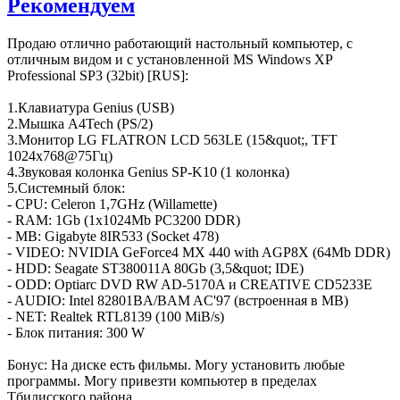
Рекомендуем
Продаю отлично работающий настольный компьютер, с
отличным видом и с установленной MS Windows XP
Professional SP3 (32bit) [RUS]:
1.Клавиатура Genius (USB)
2.Мышка A4Tech (PS/2)
3.Монитор LG FLATRON LCD 563LE (15&quot;, TFT
1024x768@75Гц)
4.Звуковая колонка Genius SP-K10 (1 колонка)
5.Системный блок:
- CPU: Celeron 1,7GHz (Willamette)
- RAM: 1Gb (1x1024Mb PC3200 DDR)
- MB: Gigabyte 8IR533 (Socket 478)
- VIDEO: NVIDIA GeForce4 MX 440 with AGP8X (64Mb DDR)
- HDD: Seagate ST380011A 80Gb (3,5&quot; IDE)
- ODD: Optiarc DVD RW AD-5170A и CREATIVE CD5233E
- AUDIO: Intel 82801BA/BAM AC'97 (встроенная в MB)
- NET: Realtek RTL8139 (100 MiB/s)
- Блок питания: 300 W
Бонус: На диске есть фильмы. Могу установить любые
программы. Могу привезти компьютер в пределах
Тбилисского района.