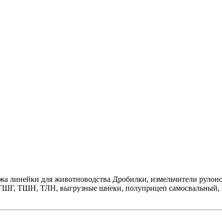
а линейки для животноводства Дробилки, измельчители рулоно
,ТШГ, ТШН, ТЛН, выгрузные шнеки, полуприцеп самосвальный, б