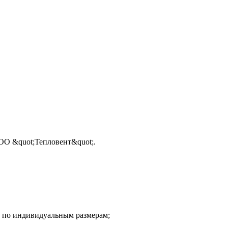
ОО &quot;Тепловент&quot;.
и по индивидуальным размерам;