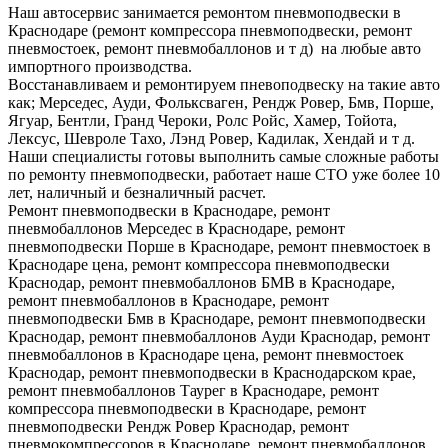
Наш автосервис занимается ремонтом пневмоподвески в
Краснодаре (ремонт компрессора пневмоподвески, ремонт
пневмостоек, ремонт пневмобаллонов и т д) на любые авто
импортного производства.
Восстанавливаем и ремонтируем пневоподвеску на такие авто
как; Мерседес, Ауди, Фольксваген, Рендж Ровер, Бмв, Порше,
Ягуар, Бентли, Гранд Чероки, Ролс Ройс, Хамер, Тойота,
Лексус, Шевроле Тахо, Лэнд Ровер, Кадилак, Хендай и т д.
Наши специалисты готовы выполнить самые сложные работы
по ремонту пневмоподвески, работает наше СТО уже более 10
лет, наличный и безналичный расчет.
Ремонт пневмоподвески в Краснодаре, ремонт
пневмобаллонов Мерседес в Краснодаре, ремонт
пневмоподвески Порше в Краснодаре, ремонт пневмостоек в
Краснодаре цена, ремонт компрессора пневмоподвески
Краснодар, ремонт пневмобаллонов БМВ в Краснодаре,
ремонт пневмобаллонов в Краснодаре, ремонт
пневмоподвески Бмв в Краснодаре, ремонт пневмоподвески
Краснодар, ремонт пневмобаллонов Ауди Краснодар, ремонт
пневмобаллонов в Краснодаре цена, ремонт пневмостоек
Краснодар, ремонт пневмоподвески в Краснодарском крае,
ремонт пневмобаллонов Таурег в Краснодаре, ремонт
компрессора пневмоподвески в Краснодаре, ремонт
пневмоподвески Рендж Ровер Краснодар, ремонт
пневмокомпрессоров в Краснодаре, ремонт пневмобаллонов