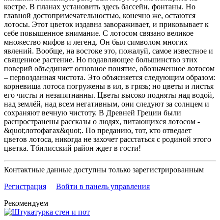
костре. В планах установить здесь бассейн, фонтаны. Но
главной достопримечательностью, конечно же, остаются
лотосы. Этот цветок издавна завораживает, и приковывает к
себе повышенное внимание. С лотосом связано великое
множество мифов и легенд. Он был символом многих
явлений. Вообще, на востоке это, пожалуй, самое известное и
священное растение. Но подавляющее большинство этих
поверий объединяет основное понятие, обозначенное лотосом
– первозданная чистота. Это объясняется следующим образом:
корневища лотоса погружены в ил, в грязь; но цветы и листья
его чисты и незапятнанны. Цветы высоко подняты над водой,
над землёй, над всем негативным, они следуют за солнцем и
сохраняют вечную чистоту. В Древней Греции были
распространены рассказы о людях, питающихся лотосом -
&quot;лотофагах&quot;. По преданию, тот, кто отведает
цветов лотоса, никогда не захочет расстаться с родиной этого
цветка. Тбилисский район ждет в гости!
Контактные данные доступны только зарегистрированным
Регистрация
Войти в панель управления
Рекомендуем