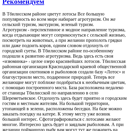
Рекомендуем
В Тбилисском районе цветут лотосы Все большую
популярность во всем мире набирает агротуризм. Он же
сельский туризм, экотуризм, зеленый туризм.
Агротуризм - перспективное и модное направление туризма,
когда отдыхающие могут соприкоснуться с сельской жизнью,
посмотреть на животных, а при желании прополоть грядки
или даже подоить коров, одним словом отдохнуть от
городской суеты. В Тбилисском районе по-особенному
подошли к развитию агротуризма. Ведь здесь есть своя
«изюминка» - целое озеро красивейших лотосов. Тбилисская
районная организация Краснодарской краевой общественной
организации охотников и рыболовов создали базу «Лотос» и
благоустроили место, подаренное природой. Теперь все
желающие могут поближе подобраться к необычным цветам,
с помощью построенного моста. База расположена недалеко
от станицы Тбилисской по направлению в село
Шереметьевское. Отдохнуть здесь будет приятно и городским
гостям и местным жителям. На большой территории,
утопающей в зелени, расположены беседки. На базе можно
заказать поездку на катере. К этому месту уже возник
большой интерес. Сфотографироваться с лотосами желают
многие. Интересно здесь будет и заядлым рыболовам. А при
желании пойманную рыбу вам могут тут же пожарить на