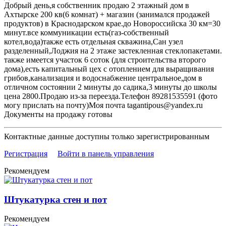
Добрый день,я собственник продаю 2 этажный дом в
Ахтырске 200 кв(6 комнат) + магазин (занимался продажей
продуктов) в Краснодарском крае.до Новороссийска 30 км=30
минут.все коммуникации есть(газ-собственный
котел,вода)также есть отдельная скважина,Сан узел
разделенный,Лоджия на 2 этаже застекленная стеклопакетами.
также имеется участок 6 соток (для строительства второго
дома),есть капитальный цех с отоплением для выращивания
грибов,канализация и водоснабжение центральное,дом в
отличном состоянии 2 минуты до садика,3 минуты до школы
цена 2800.Продаю из-за переезда.Телефон 89281535591 (фото
могу прислать на почту)Моя почта tagantipous@yandex.ru
Документы на продажу готовы
Контактные данные доступны только зарегистрированным
Регистрация
Войти в панель управления
Рекомендуем
Штукатурка стен и пот
Рекомендуем